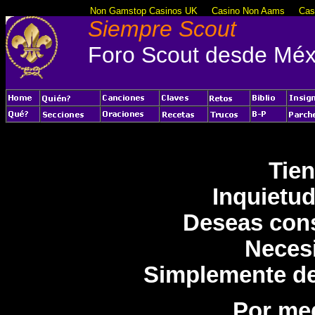
Non Gamstop Casinos UK
Casino Non Aams
Cas
Siempre Scout
Foro Scout desde Méx
Tie
Inquietu
Deseas cons
Neces
Simplemente de
Por med